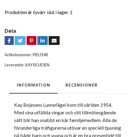
Produkten är tyvärr slut i lager. :(
Dela
Artikelnummer:
P813148
Leverantör:
KAY BOJESEN
INFORMATION
RECENSIONER
Kay Bojesens Lunnefågel kom till världen 1954.
Med sina utfällda vingar och sitt tillmötesgående
sätt blir han snabbt en kär familjemedlem. Alla de
förunderliga träfigurerna utövar en speciell tjusning
på både barn och vuxna och är en bra presentidé till