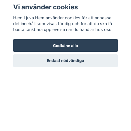
Vi använder cookies
Hem Ljuva Hem använder cookies för att anpassa
det innehåll som visas för dig och för att du ska få
Anmäl dig till vårt nyhetsbrev
bästa tänkbara upplevelse när du handlar hos oss.
Godkänn alla
Endast nödvändiga
Hem Ljuva Hem i Piteå
Kundtjänst
Mer information
Sociala medier