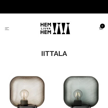
0
IITTALA