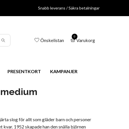
Snabb leverans / Säkra betalningar
0
Önskelistan
Varukorg
PRESENTKORT
KAMPANJER
 medium
ärta slog för allt som gläder barn och personer
t kvar. 1952 skapade han den snälla björnen