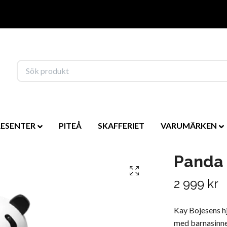
RESENTER
PITEÅ
SKAFFERIET
VARUMÄRKEN
Panda
2 999 kr
Kay Bojesens hj
med barnasinne