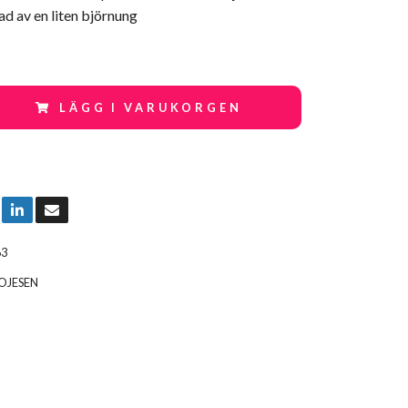
rad av en liten björnung
LÄGG I VARUKORGEN
63
OJESEN