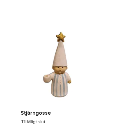
Stjärngosse
Peggy leen
159 kr
Tillfälligt slut