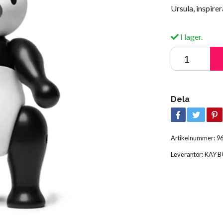
Ursula, inspire
I lager.
Dela
Artikelnummer:
9
Leverantör:
KAY B