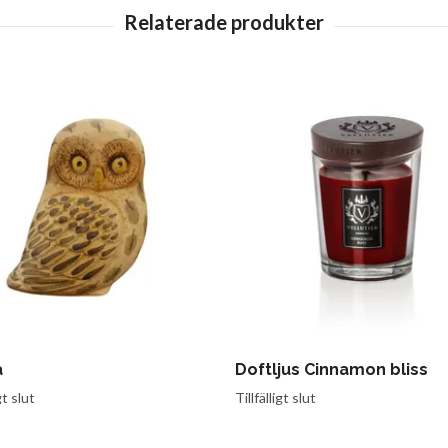
a
Doftljus Cinnamon bliss
gt slut
Tillfälligt slut