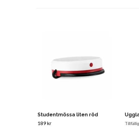
Studentmössa liten röd
Uggl
189 kr
Tillfälli