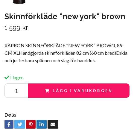
Skinnförkläde "new york" brown
1 599 kr
XAPRON SKINNFÖRKLÄDE "NEW YORK" BROWN, 89
CM XLHandgjorda skinnförkläden 82 cm (60 cm bred)Enkla
och justerbara spännen och slag för handduk.
I lager.
LÄGG I VARUKORGEN
Dela