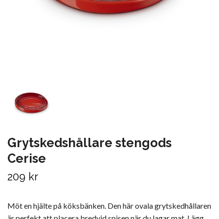
Grytskedshållare stengods
Cerise
209 kr
Möt en hjälte på köksbänken. Den här ovala grytskedhållaren
är perfekt att placera bredvid spisen när du lagar mat. Lägg