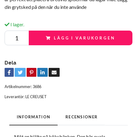
din grytsked på den när du inte använde
I lager.
LÄGG I VARUKORGEN
Dela
Artikelnummer:
3686
Leverantör:
LE CREUSET
INFORMATION
RECENSIONER
Möt en hjälte på köksbänken. Den här ovala