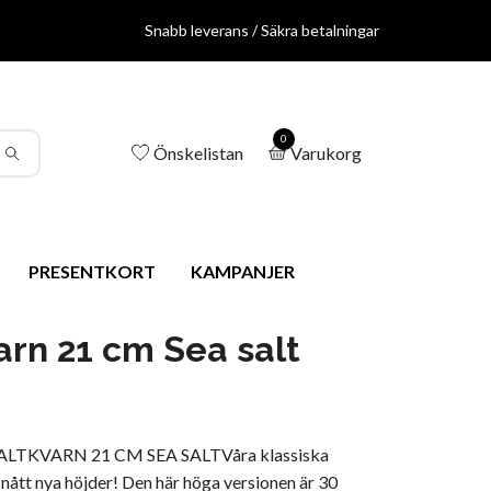
Snabb leverans / Säkra betalningar
0
Önskelistan
Varukorg
PRESENTKORT
KAMPANJER
arn 21 cm Sea salt
ALTKVARN 21 CM SEA SALTVåra klassiska
 nått nya höjder! Den här höga versionen är 30