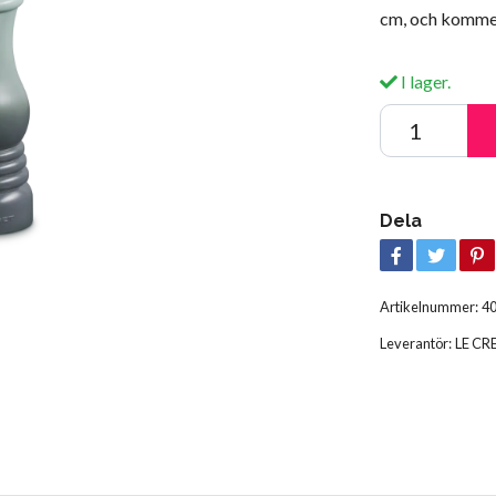
cm, och kommer 
I lager.
Dela
Artikelnummer:
4
Leverantör:
LE CR