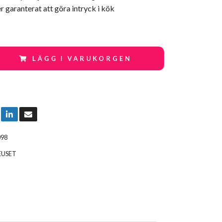
garanterat att göra intryck i kök
LÄGG I VARUKORGEN
098
EUSET