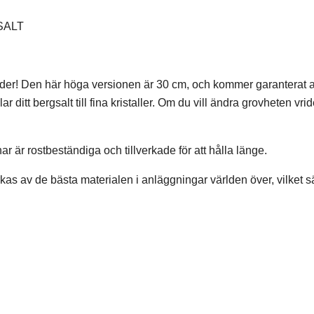
SALT
jder! Den här höga versionen är 30 cm, och kommer garanterat att 
ditt bergsalt till fina kristaller. Om du vill ändra grovheten vri
r är rostbeständiga och tillverkade för att hålla länge.
rkas av de bästa materialen i anläggningar världen över, vilket sä