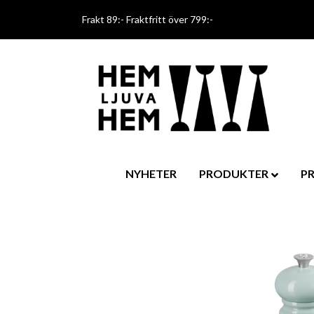
Frakt 89:- Fraktfritt över 799:-
NYHETER
PRODUKTER
P