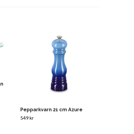
an
Pepparkvarn 21 cm Azure
Grytskedshå
Cerise
549 kr
209 kr