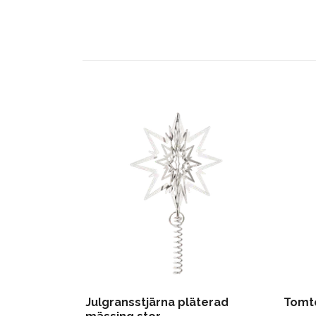
Julgransstjärna pläterad
Tomte