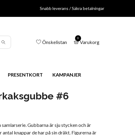
Snabb leverans / Säkra betalningar
0
Önskelistan
Varukorg
PRESENTKORT
KAMPANJER
rkaksgubbe #6
 samlarserie. Gubbarna är sju stycken och är
 antal knappar de har på sin dräkt. Figurerna är