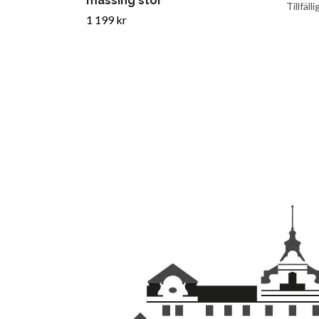
mässing stor
Tillfälli
1 199 kr