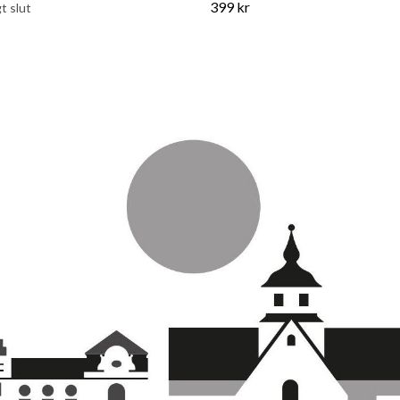
399 kr
gt slut