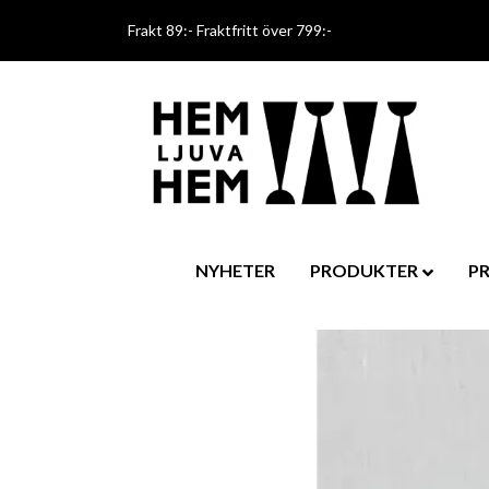
Frakt 89:- Fraktfritt över 799:-
NYHETER
PRODUKTER
P