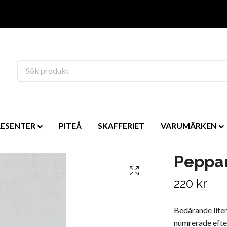
RESENTER
PITEÅ
SKAFFERIET
VARUMÄRKEN
Peppa
220 kr
Bedårande liten
numrerade efter