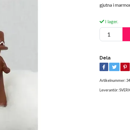
gjutna i marmo
I lager.
Dela
Artikelnummer:
3
Leverantör:
SVER