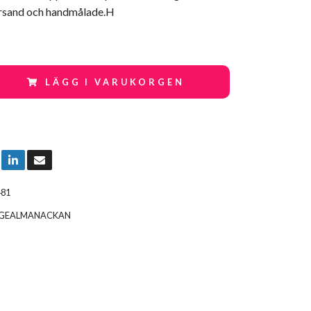
rsand och handmålade.H
LÄGG I VARUKORGEN
481
IGEALMANACKAN