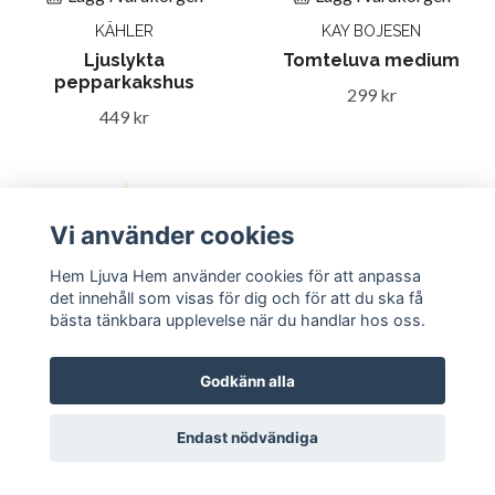
KÄHLER
KAY BOJESEN
Ljuslykta
Tomteluva medium
pepparkakshus
299 kr
449 kr
Vi använder cookies
Hem Ljuva Hem använder cookies för att anpassa
det innehåll som visas för dig och för att du ska få
bästa tänkbara upplevelse när du handlar hos oss.
Godkänn alla
Till produkten
Lägg i varukorgen
Endast nödvändiga
GEORG JENSEN
GEORG JENSEN
Blockljusstake 2023
Julljusstake
guldpläterad
guldpläterad 2-pack