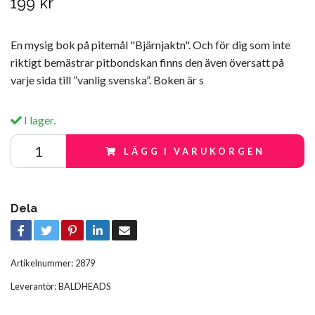
199 kr
En mysig bok på pitemål "Bjärnjaktn". Och för dig som inte
riktigt bemästrar pitbondskan finns den även översatt på
varje sida till ”vanlig svenska”. Boken är s
I lager.
LÄGG I VARUKORGEN
Dela
Artikelnummer:
2879
Leverantör:
BALDHEADS