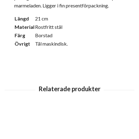
marmeladen. Ligger i fin presentförpackning.
Längd
21 cm
Material
Rostfritt stål
Färg
Borstad
Övrigt
Tål maskindisk.