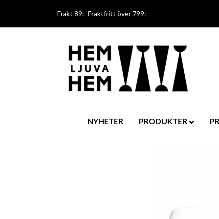
Frakt 89:- Fraktfritt över 799:-
NYHETER
PRODUKTER
P