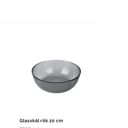
Glasskål rök 20 cm
Champagne 