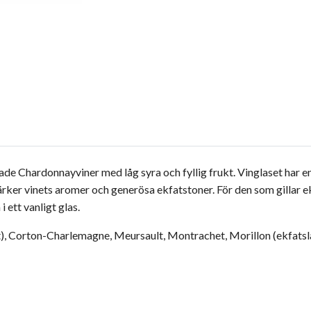
rade Chardonnayviner med låg syra och fyllig frukt. Vinglaset har 
rstärker vinets aromer och generösa ekfatstoner. För den som gillar
 ett vanligt glas.
), Corton-Charlemagne, Meursault, Montrachet, Morillon (ekfatslag