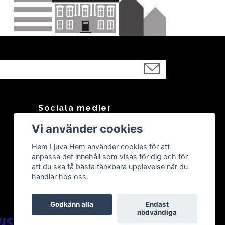
Sociala medier
Vi använder cookies
Facebook
Instagram
Hem Ljuva Hem använder cookies för att
anpassa det innehåll som visas för dig och för
att du ska få bästa tänkbara upplevelse när du
handlar hos oss.
Godkänn alla
Endast
nödvändiga