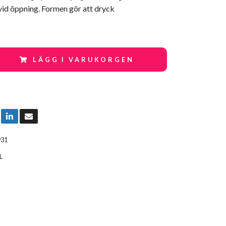
vid öppning. Formen gör att dryck
LÄGG I VARUKORGEN
931
L