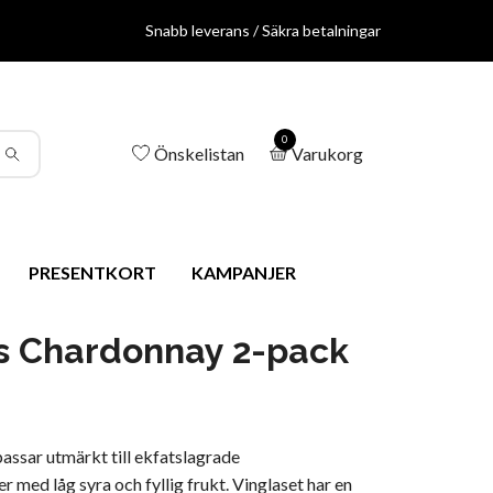
Snabb leverans / Säkra betalningar
0
Önskelistan
Varukorg
PRESENTKORT
KAMPANJER
s Chardonnay 2-pack
passar utmärkt till ekfatslagrade
 med låg syra och fyllig frukt. Vinglaset har en