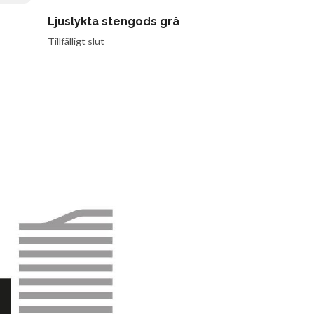
Ljuslykta stengods grå
Fotogenlam
Tillfälligt slut
Tillfälligt slut