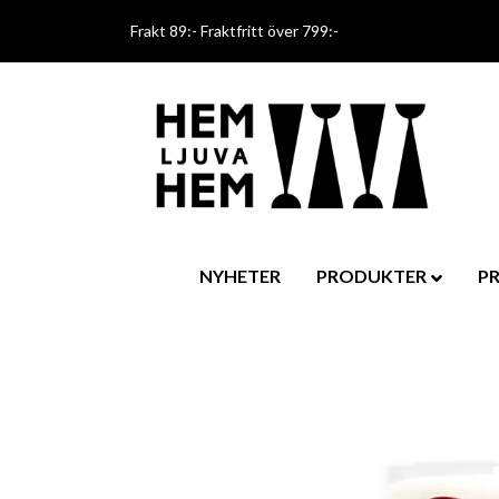
Frakt 89:- Fraktfritt över 799:-
NYHETER
PRODUKTER
P