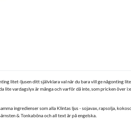
ng litet-ljusen ditt självklara val när du bara vill ge någonting lit
rida lite vardagslyx är många och varför då inte, som pricken över 
samma ingredienser som alla Klintas ljus - sojavax, rapsolja, kokoso
 Bärnsten & Tonkaböna och all text är på engelska.