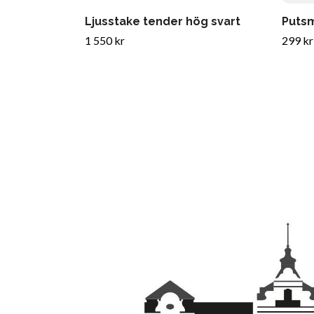
Ljusstake tender hög svart
Putsm
1 550 kr
299 kr