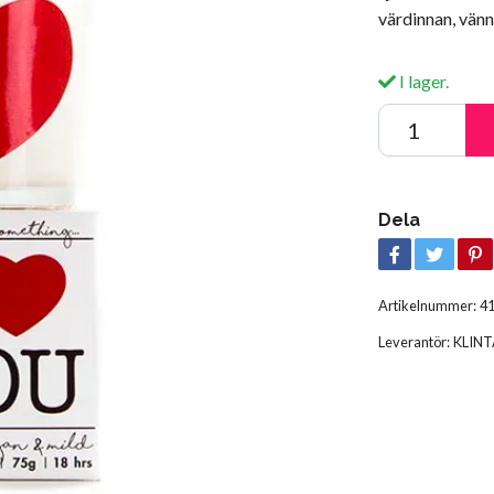
värdinnan, vänn
I lager.
Dela
Artikelnummer:
4
Leverantör:
KLINT