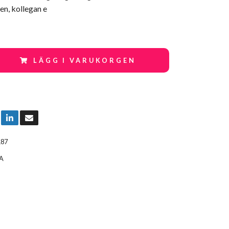
en, kollegan e
LÄGG I VARUKORGEN
187
A