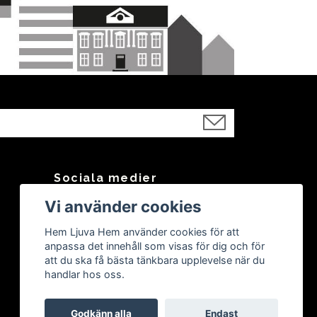
Sociala medier
Vi använder cookies
Facebook
Instagram
Hem Ljuva Hem använder cookies för att
anpassa det innehåll som visas för dig och för
att du ska få bästa tänkbara upplevelse när du
handlar hos oss.
Godkänn alla
Endast