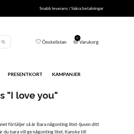
Snabb leverans / Säkra betalningar
0
Önskelistan
Varukorg
PRESENTKORT
KAMPANJER
s "I love you"
et förtäljer så är Bara någonting litet-ljusen ditt
är du bara vill ge någonting litet. Kanske till