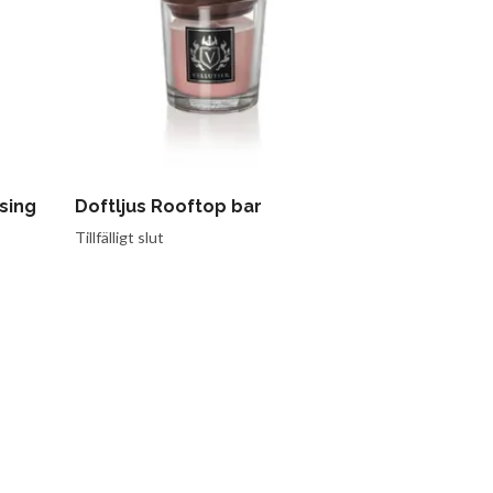
ssing
Doftljus Rooftop bar
Carat ljusl
449 kr
Tillfälligt slut