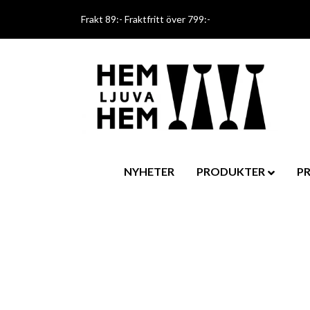
Frakt 89:- Fraktfritt över 799:-
NYHETER
PRODUKTER
P