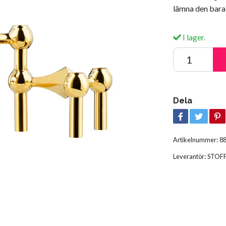
lämna den bara
I lager.
Dela
Artikelnummer:
8
Leverantör:
STOF