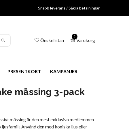
Snabb leverans / Säkra betalningar
0
Önskelistan
Varukorg
PRESENTKORT
KAMPANJER
ake mässing 3-pack
assivt mässing är den mest exklusiva medlemmen
ljusfamilj. Använd den med koniska ljus eller