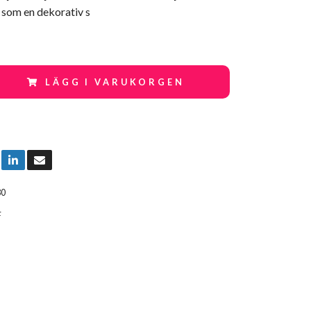
 som en dekorativ s
LÄGG I VARUKORGEN
80
F