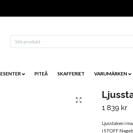
RESENTER
PITEÅ
SKAFFERIET
VARUMÄRKEN
Ljusst
1 839 kr
Ljusstaken i m
i STOFF Nagels 