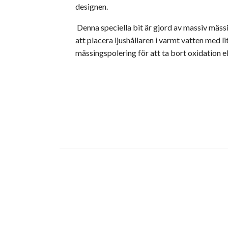
designen.
Denna speciella bit är gjord av massiv mäss
att placera ljushållaren i varmt vatten med l
mässingspolering för att ta bort oxidation e