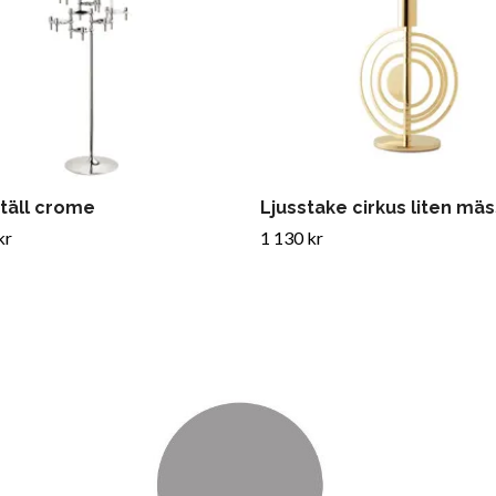
täll crome
Ljusstake cirkus liten mä
kr
1 130 kr