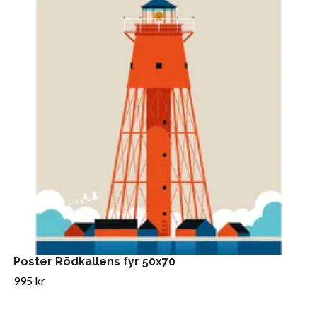
Poster Rödkallens fyr 50x70
995 kr