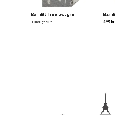
Barnfilt Tree owl grå
Barnf
495 kr
Tillfälligt slut