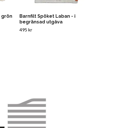
l grön
Barnfilt Spöket Laban - i
Barnfilt Lap
begränsad utgåva
590 kr
495 kr