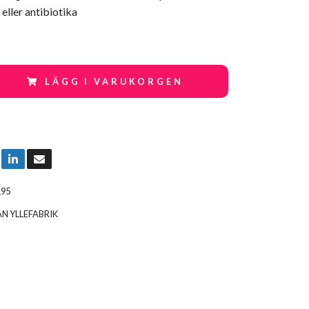
 eller antibiotika
LÄGG I VARUKORGEN
195
AN YLLEFABRIK