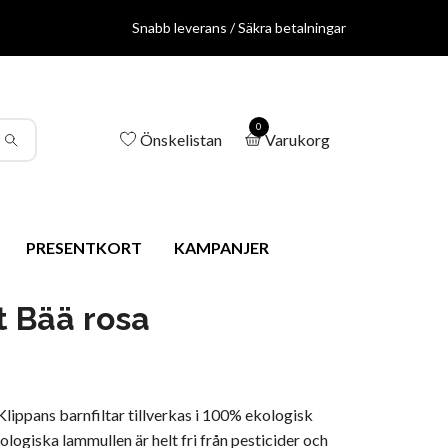
Snabb leverans / Säkra betalningar
0
Önskelistan
Varukorg
PRESENTKORT
KAMPANJER
t Bää rosa
ippans barnfiltar tillverkas i 100% ekologisk
logiska lammullen är helt fri från pesticider och