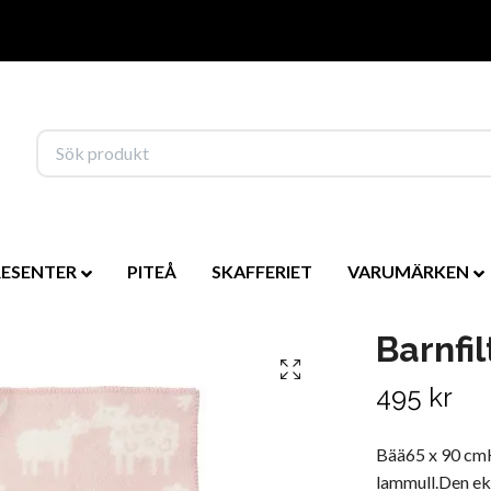
RESENTER
PITEÅ
SKAFFERIET
VARUMÄRKEN
Barnfil
495 kr
Bää65 x 90 cmKl
lammull.Den eko