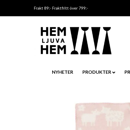
Frakt 89:- Fraktfritt över 799:-
NYHETER
PRODUKTER
P