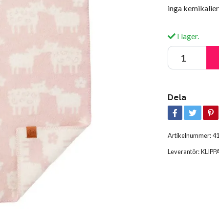
inga kemikalier
I lager.
Dela
Artikelnummer:
4
Leverantör:
KLIPP