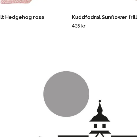
ilt Hedgehog rosa
Kuddfodral Sunflower fril
435 kr