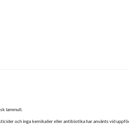
isk lammull.
sticider och inga kemikalier eller antibiotika har använts vid upp