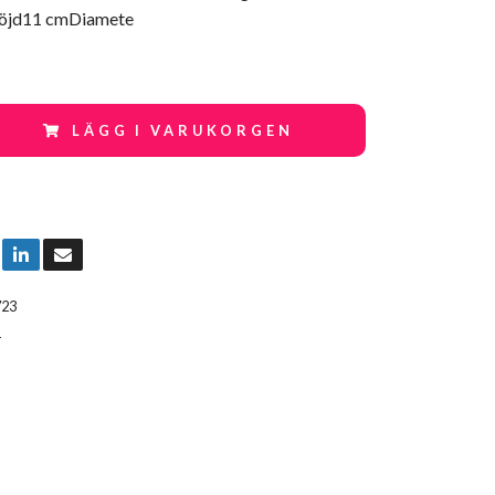
.Höjd11 cmDiamete
LÄGG I VARUKORGEN
723
T