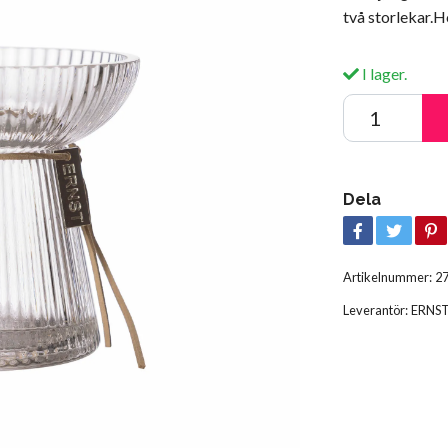
två storlekar
I lager.
Dela
Artikelnummer:
2
Leverantör:
ERNS