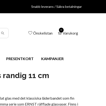
Snabb leverans / Säkra betalningar
0
Önskelistan
Varukorg
PRESENTKORT
KAMPANJER
 randig 11 cm
fflat glas med det klassiska läderbandet som fin
 samma serie som ERNST räfflade glasvaser. Finns i