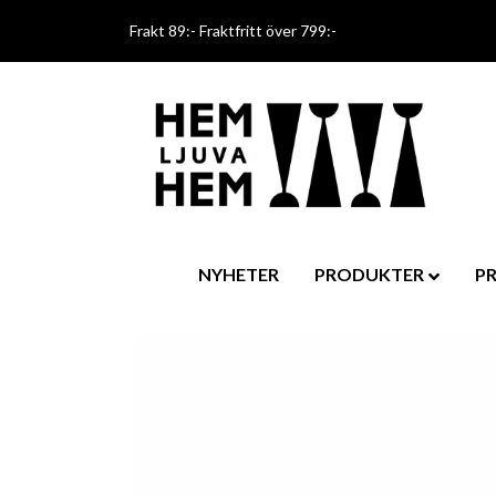
Frakt 89:- Fraktfritt över 799:-
NYHETER
PRODUKTER
P