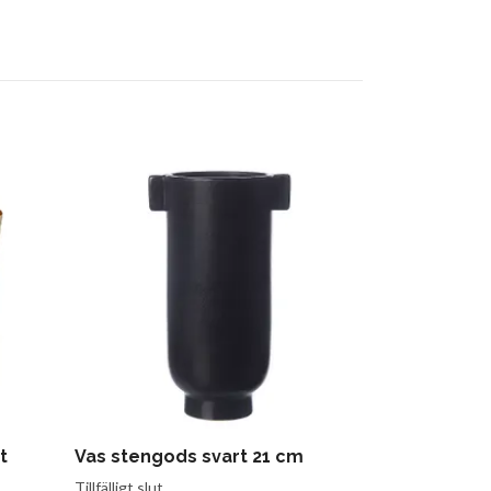
t
Vas stengods svart 21 cm
Vas stengod
Tillfälligt slut
Tillfälligt slut