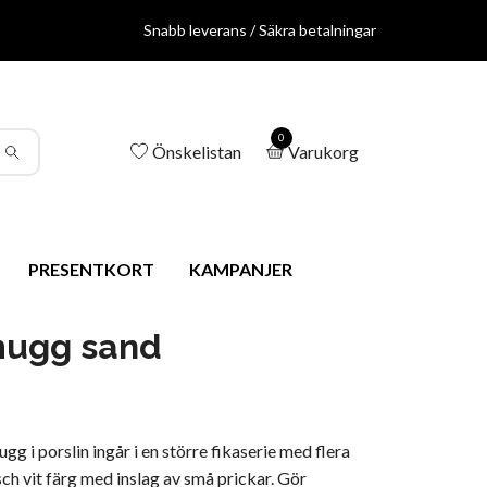
Snabb leverans / Säkra betalningar
0
Önskelistan
Varukorg
PRESENTKORT
KAMPANJER
mugg sand
 i porslin ingår i en större fikaserie med flera
sch vit färg med inslag av små prickar. Gör