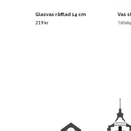
Glasvas räfflad 14 cm
Vas s
219 kr
Tillfälli