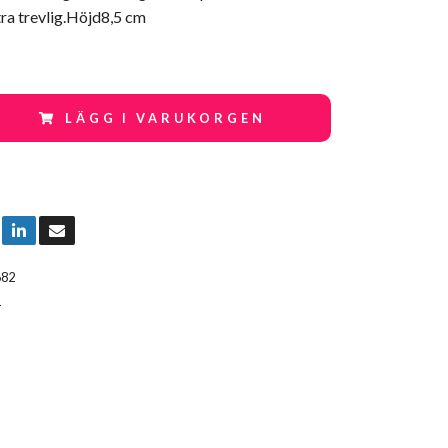
ra trevlig.Höjd8,5 cm
LÄGG I VARUKORGEN
682
T