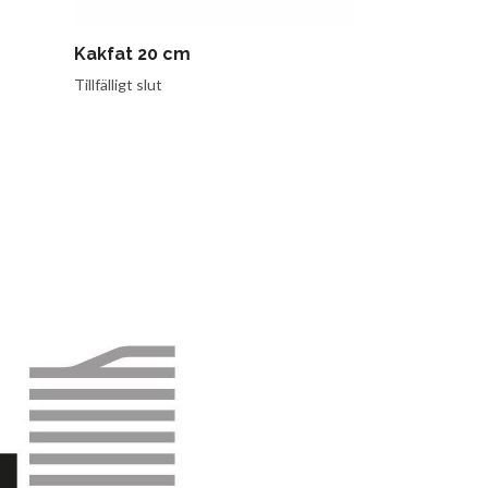
Kakfat 20 cm
Decilitermå
Tillfälligt slut
Tillfälligt slut