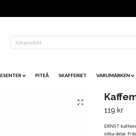
RESENTER
PITEÅ
SKAFFERIET
VARUMÄRKEN
Kaffe
119 kr
ERNST kaffemugg
olika delar. Frä