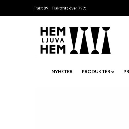
Frakt 89:- Fraktfritt över 799:-
NYHETER
PRODUKTER
P