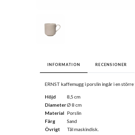
INFORMATION
RECENSIONER
ERNST kaffemugg i porslin ingår i en större f
Höjd
8,5 cm
Diameter
Ø 8 cm
Material
Porslin
Färg
Sand
Övrigt
Tål maskindisk.