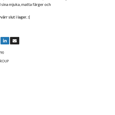
 sina mjuka, matta färger och
rr slut i lager. :(
790
GROUP