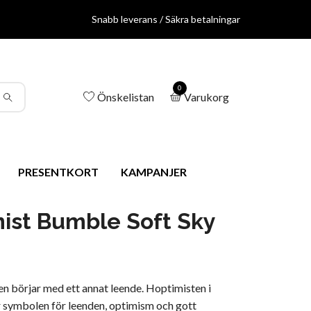
Snabb leverans / Säkra betalningar
0
Önskelistan
Varukorg
PRESENTKORT
KAMPANJER
ist Bumble Soft Sky
en börjar med ett annat leende. Hoptimisten i
r symbolen för leenden, optimism och gott