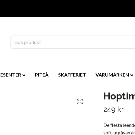
RESENTER
PITEÅ
SKAFFERIET
VARUMÄRKEN
Hoptim
249 kr
De flesta leend
soft-utgåvan ä