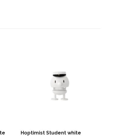
te
Hoptimist Student white
Hoptimist B