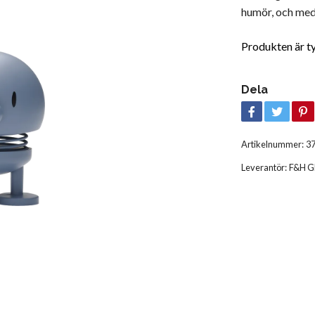
humör, och med
Produkten är tyvä
Dela
Artikelnummer:
3
Leverantör:
F&H 