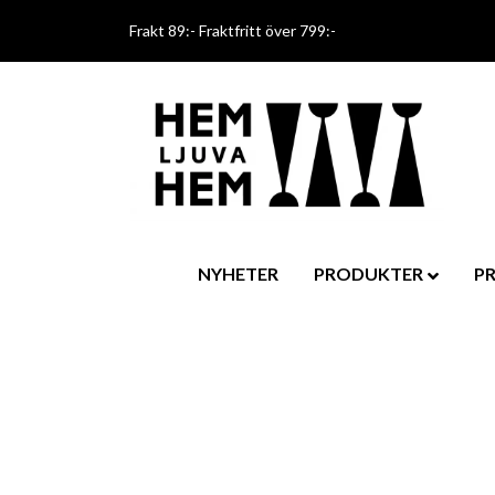
Frakt 89:- Fraktfritt över 799:-
NYHETER
PRODUKTER
P