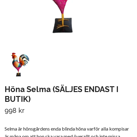
Höna Selma (SÄLJES ENDAST I
BUTIK)
998 kr
Selma är hönsgårdens enda blinda höna varför alla kompisar
är måna om att hon ska vara med överallt och inte missa