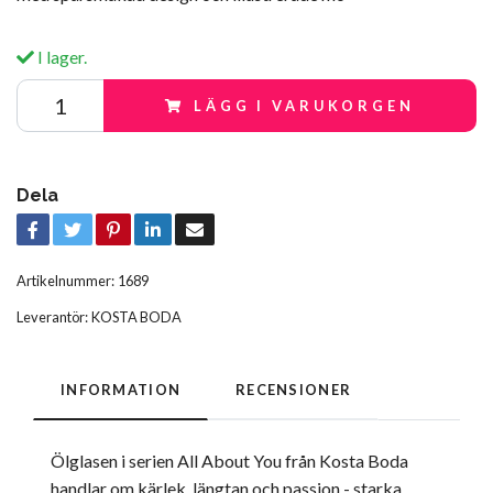
I lager.
LÄGG I VARUKORGEN
Dela
Artikelnummer:
1689
Leverantör:
KOSTA BODA
INFORMATION
RECENSIONER
Ölglasen i serien All About You från Kosta Boda
handlar om kärlek, längtan och passion - starka