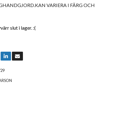
GHANDGJORD.KAN VARIERA I FÄRG OCH
rr slut i lager. :(
729
LARSON