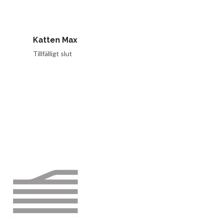
Katten Max
Räv stor vit
Tillfälligt slut
Tillfälligt slut