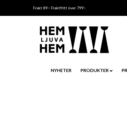
Frakt 89:- Fraktfritt över 799:-
NYHETER
PRODUKTER
P