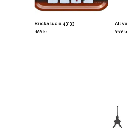
Bricka lucia 43*33
All v
469 kr
959 kr