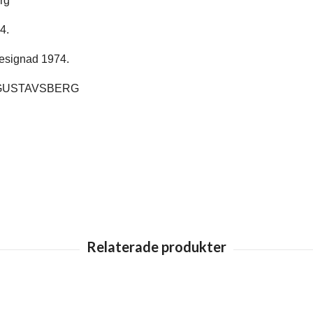
rg
4.
 designad 1974.
 GUSTAVSBERG