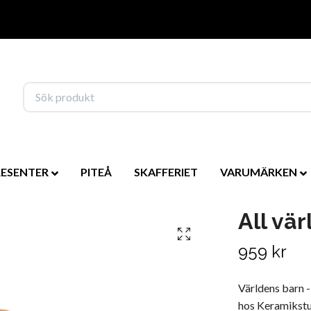
RESENTER
PITEÅ
SKAFFERIET
VARUMÄRKEN
All vä
959 kr
Världens barn
hos Keramikstud