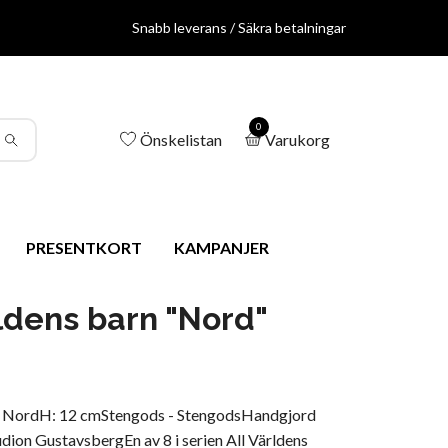
Snabb leverans / Säkra betalningar
0
Önskelistan
Varukorg
PRESENTKORT
KAMPANJER
rldens barn "Nord"
 - NordH: 12 cmStengods - StengodsHandgjord
ion GustavsbergEn av 8 i serien All Världens