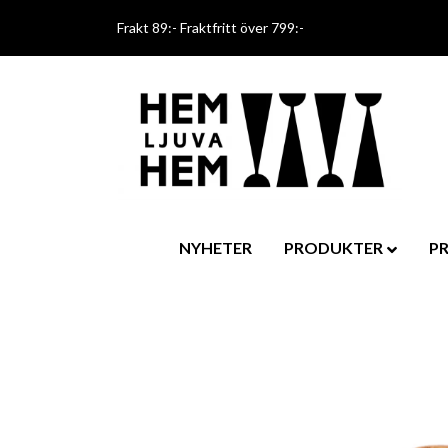
Frakt 89:- Fraktfritt över 799:-
NYHETER
PRODUKTER
P