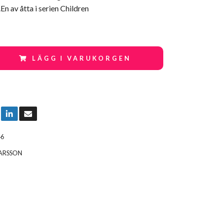
En av åtta i serien Children
LÄGG I VARUKORGEN
46
LARSSON