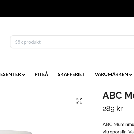
RESENTER
PITEÅ
SKAFFERIET
VARUMÄRKEN
ABC M
289 kr
ABC Muminmugg 4
vitroporslin. V