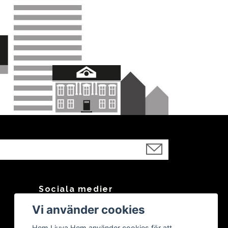
Sociala medier
Vi använder cookies
Facebook
Instagram
Hem Ljuva Hem använder cookies för att