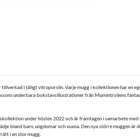
llverkad i tåligt vitroporslin. Varje mugg i kollektionen har en e
sons underbara bokstavsillustrationer från Mumintrollens fantas
kollektion under hösten 2022 och är framtagen i samarbete med F
glädje bland barn, ungdomar och vuxna. Den nya större muggen är des
rrätt i en stor mugg.