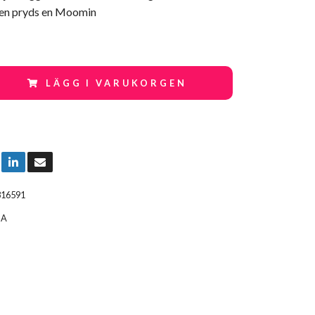
gen pryds en Moomin
LÄGG I VARUKORGEN
816591
IA