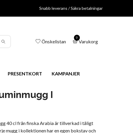
Snabb leverans / Säkra betalningar
0
Önskelistan
Varukorg
PRESENTKORT
KAMPANJER
uminmugg I
0 cl från finska Arabia är tillverkad i tåligt
arje mugg i kollektionen har en egen bokstav och