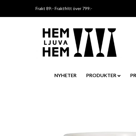
Frakt 89:- Fraktfritt över 799:-
NYHETER
PRODUKTER
P