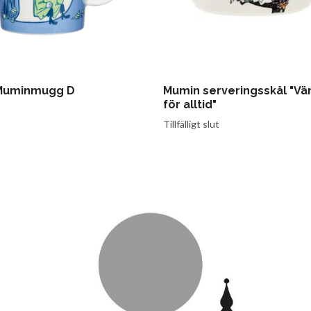
Muminmugg D
Mumin serveringsskål "Vä
för alltid"
Tillfälligt slut