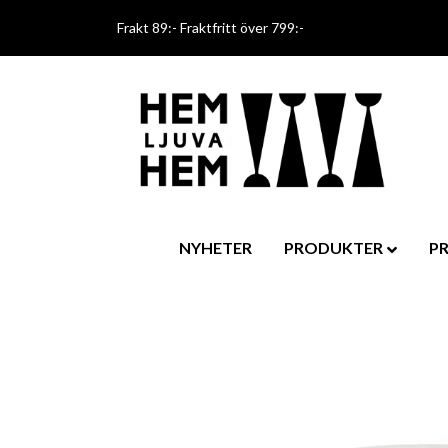
Frakt 89:- Fraktfritt över 799:-
NYHETER
PRODUKTER
P