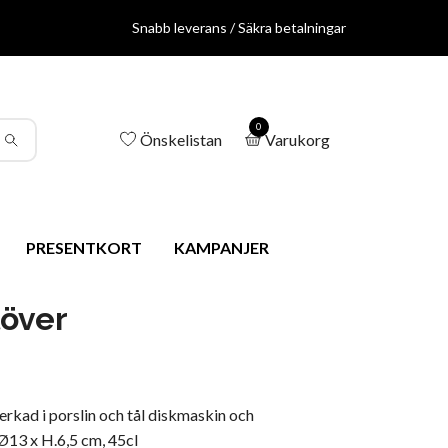
Snabb leverans / Säkra betalningar
0
Önskelistan
Varukorg
PRESENTKORT
KAMPANJER
löver
erkad i porslin och tål diskmaskin och
13 x H.6,5 cm, 45cl