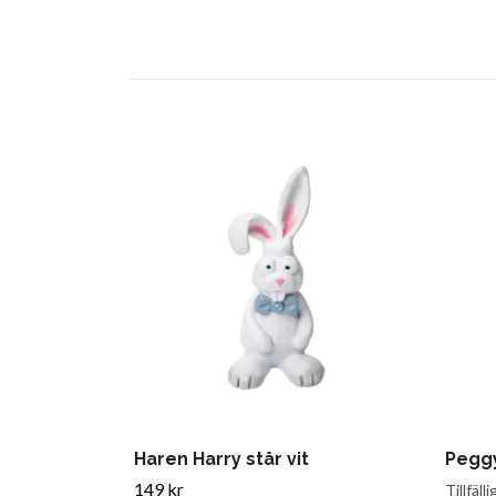
Haren Harry står vit
Peggy
149 kr
Tillfälli