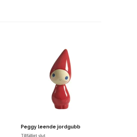
Peggy leende jordgubb
Peggy fnitt
159 kr
Tillfälligt slut