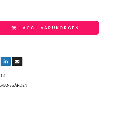
LÄGG I VARUKORGEN
413
GRÄNSGÅRDEN