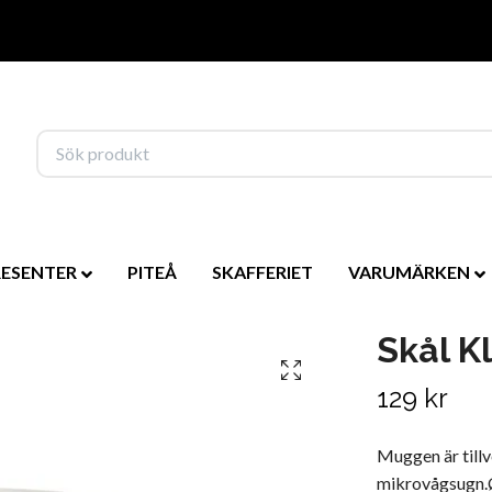
RESENTER
PITEÅ
SKAFFERIET
VARUMÄRKEN
Skål K
129 kr
Muggen är tillv
mikrovågsugn.Ø