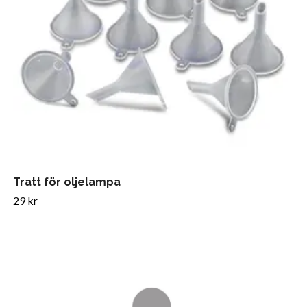
Tratt för oljelampa
29 kr