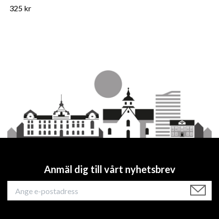
325 kr
Anmäl dig till vårt nyhetsbrev