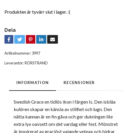
Produkten är tyvärr slut i lager. :(
Dela
Artikelnummer:
3997
Leverantör:
RÖRSTRAND
INFORMATION
RECENSIONER
Swedish Grace en tidlös ikon i färgen Is. Den isblåa
kulören skapar en känsla av stillhet och lugn. Den
nätta kannan är en fin gåva och ger dukningen lite
extra lyx oavsett om det vardag eller fest.
M
önstret
är inspirerat av graciöst vajande veteax och bidrar