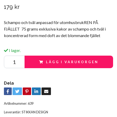
179 kr
Schampo och tvål anpassad för utomhusbrukREN PÅ
FJÄLLET 75 grams exklusiva kakor av schampo och tvål i
koncentrerad form med doft av det blommande fjället
I lager.
LÄGG I VARUKORGEN
Dela
Artikelnummer:
639
Leverantör:
STIKKAN DESIGN