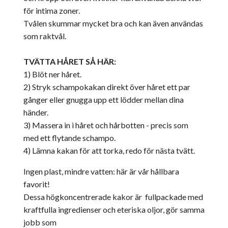
för intima zoner.
Tvålen skummar mycket bra och kan även användas
som raktvål.
TVÄTTA HÅRET SÅ HÄR:
1) Blöt ner håret.
2) Stryk schampokakan direkt över håret ett par
gånger eller gnugga upp ett lödder mellan dina
händer.
3) Massera in i håret och hårbotten - precis som
med ett flytande schampo.
4) Lämna kakan för att torka, redo för nästa tvätt.
Ingen plast, mindre vatten: här är vår hållbara
favorit!
Dessa högkoncentrerade kakor är fullpackade med
kraftfulla ingredienser och eteriska oljor, gör samma
jobb som