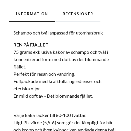
INFORMATION
RECENSIONER
Schampo och tvål anpassad för utomhusbruk
REN PÅ FJÄLLET
75 grams exklusiva kakor av schampo och tvål i
koncentrerad form med doft av det blommande
fjället.
Perfekt för resan och vandring.
Fullpackade med kraftfulla ingredienser och
eteriska oljor.
En mild doft av - Det blommande fjället.
Varje kaka räcker till 80-100 tvättar.
Lågt Ph-värde (5,5-6) som gör det lämpligt för hår
och kropp och även kvinnor kan använda denna tvål