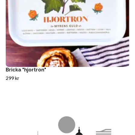
Bricka "hjortron"
299 kr