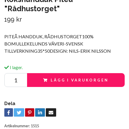
"Rådhustorget"
199 kr
PITEÅ HANDDUK, RÅDHUSTORGET100%
BOMULLEKELUNDS VÄVERI-SVENSK
TILLVERKNING35*50DESIGN: NILS-ERIK NILSSON
I lager.
LÄGG I VARUKORGEN
Dela
Artikelnummer:
1515