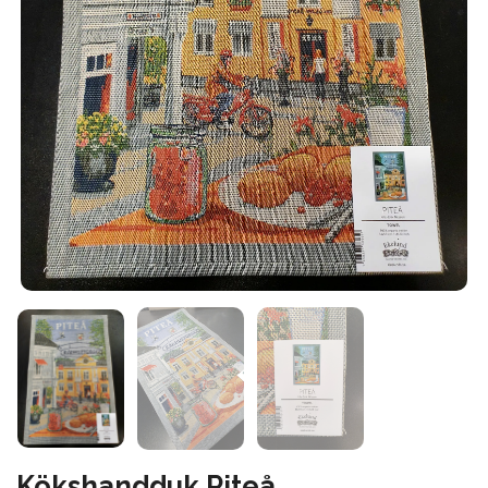
Kökshandduk Piteå