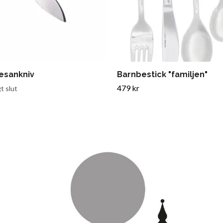
esankniv
Barnbestick "familjen"
479 kr
gt slut