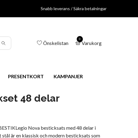
Snabb leverans / Säkra betalningar
0
Önskelistan
Varukorg
PRESENTKORT
KAMPANJER
kset 48 delar
STIKLegio Nova besticksats med 48 delar i
tt stål är en klassisk och modern besticksats som