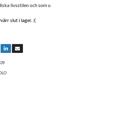
iska livsstilen och som u
rr slut i lager. :(
339
OLO