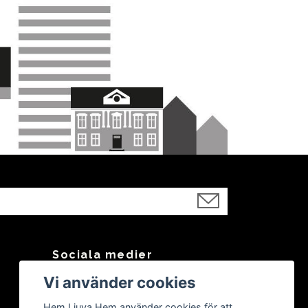
Sociala medier
Vi använder cookies
Facebook
Instagram
Hem Ljuva Hem använder cookies för att