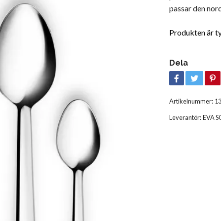
passar den nord
Produkten är tyvä
Dela
Artikelnummer:
1
Leverantör:
EVA S