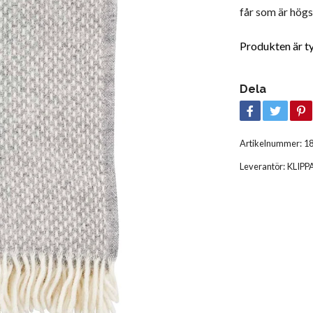
får som är hög
Produkten är tyvä
Dela
Artikelnummer:
1
Leverantör:
KLIPP