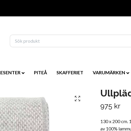
RESENTER
PITEÅ
SKAFFERIET
VARUMÄRKEN
Ullplä
975 kr
130 x 200 cm. 1
av 100% lammul