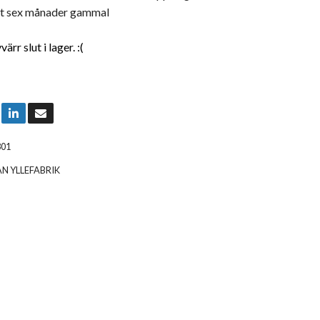
st sex månader gammal
rr slut i lager. :(
801
AN YLLEFABRIK