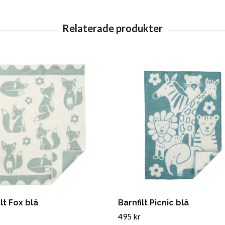
lt Fox blå
Barnfilt Picnic blå
495 kr