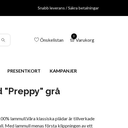
Snabb leverans / Säkra betalningar
0
Önskelistan
Varukorg
PRESENTKORT
KAMPANJER
d "Preppy" grå
00% lammull.Våra klassiska plädar är tillverkade
l. Med lammull menas första klippningen av ett