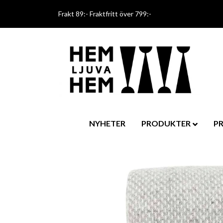
Frakt 89:- Fraktfritt över 799:-
NYHETER
PRODUKTER
P