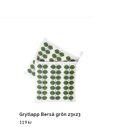
Grytlapp Berså grön 23x23
Kuddfodral 
fjällbjörk"
119 kr