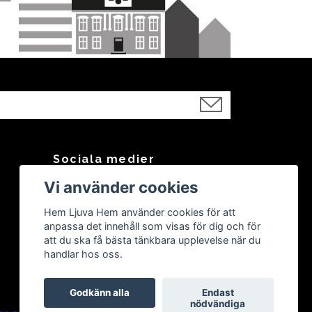
Sociala medier
Vi använder cookies
Facebook
Instagram
Hem Ljuva Hem använder cookies för att
anpassa det innehåll som visas för dig och för
att du ska få bästa tänkbara upplevelse när du
handlar hos oss.
Godkänn alla
Endast
nödvändiga