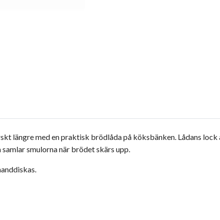
färskt längre med en praktisk brödlåda på köksbänken. Lådans lock
 samlar smulorna när brödet skärs upp.
handdiskas.