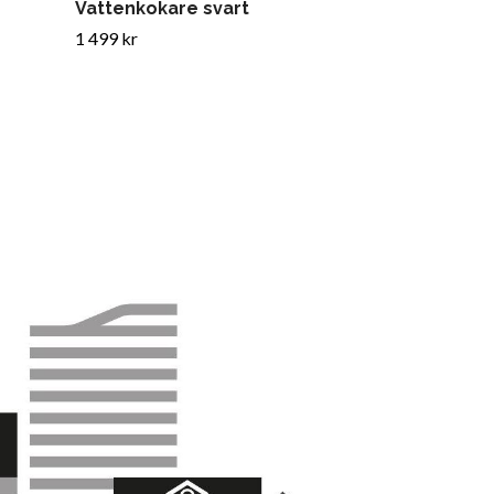
Vattenkokare svart
Äggkopp
1 499 kr
249 kr