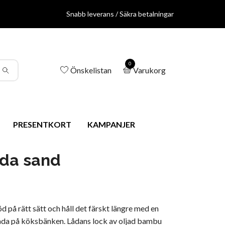
Snabb leverans / Säkra betalningar
0
Önskelistan
Varukorg
PRESENTKORT
KAMPANJER
da sand
öd på rätt sätt och håll det färskt längre med en
åda på köksbänken. Lådans lock av oljad bambu