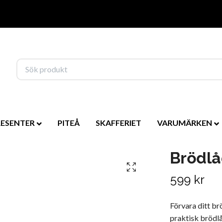
RESENTER
PITEÅ
SKAFFERIET
VARUMÄRKEN
Brödlå
599 kr
Förvara ditt br
praktisk brödl