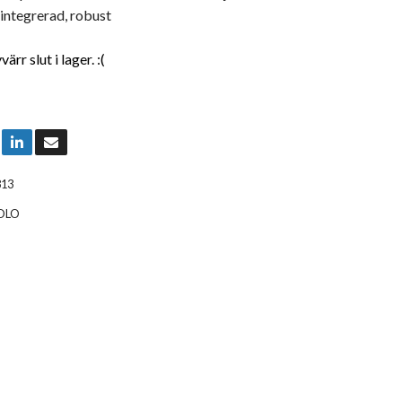
 integrerad, robust
rr slut i lager. :(
813
OLO