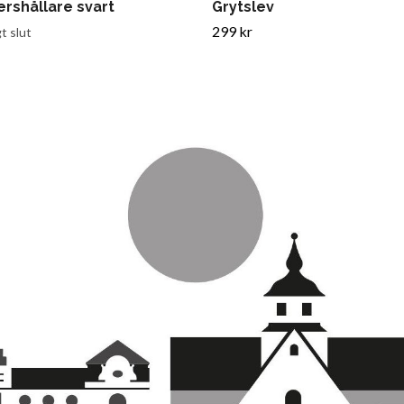
rshållare svart
Grytslev
299 kr
gt slut