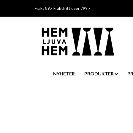
Frakt 89:- Fraktfritt över 799:-
NYHETER
PRODUKTER
P