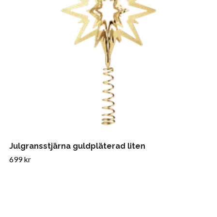
Julgransstjärna guldpläterad liten
699 kr