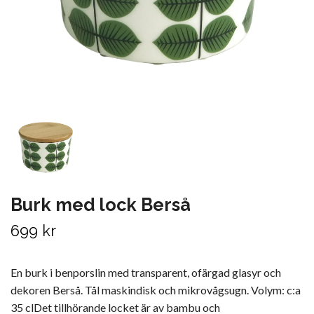
Burk med lock Berså
699 kr
En burk i benporslin med transparent, ofärgad glasyr och
dekoren Berså. Tål maskindisk och mikrovågsugn. Volym: c:a
35 clDet tillhörande locket är av bambu och