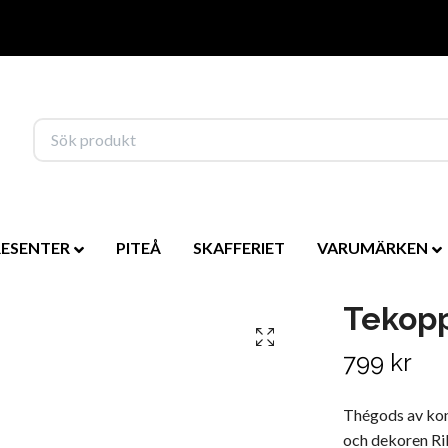
RESENTER
PITEÅ
SKAFFERIET
VARUMÄRKEN
Tekopp
799 kr
Thégods av kon
och dekoren Ri