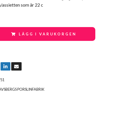
/assietten som är 22 c
LÄGG I VARUKORGEN
751
VSBERGS PORSLINFABRIK