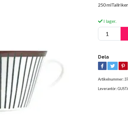
250 mlTallriken
I lager.
Dela
Artikelnummer:
3
Leverantör:
GUSTA