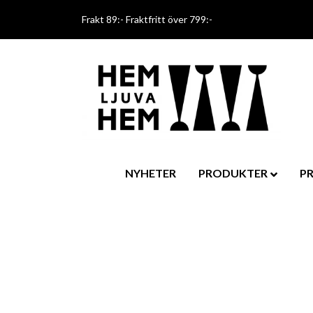
Frakt 89:- Fraktfritt över 799:-
NYHETER
PRODUKTER
P