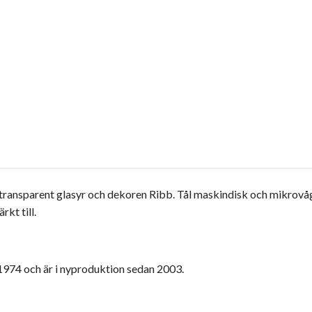
transparent glasyr och dekoren Ribb. Tål maskindisk och mikrovå
kt till.
974 och är i nyproduktion sedan 2003.