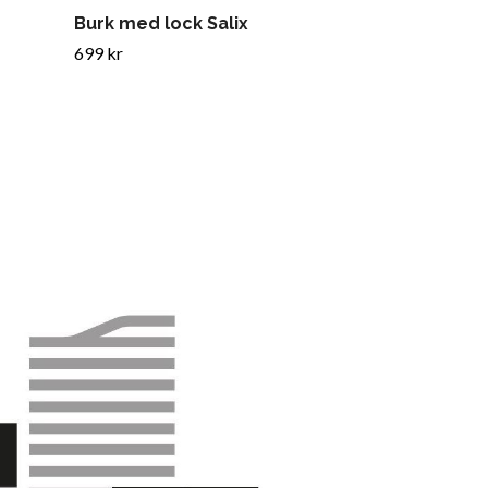
Burk med lock Salix
Tallrik Salix
699 kr
699 kr