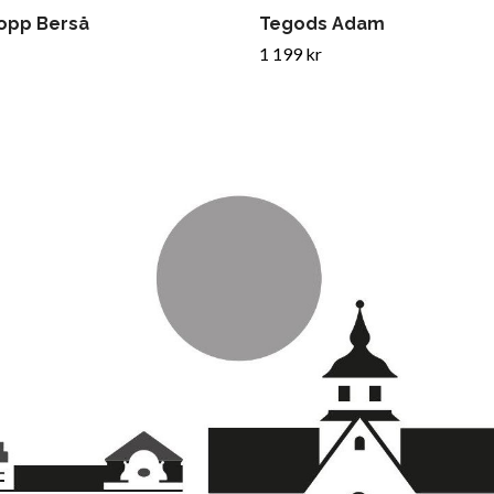
opp Berså
Tegods Adam
1 199 kr