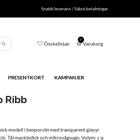
Snabb leverans / Säkra betalningar
0
Önskelistan
Varukorg
PRESENTKORT
KAMPANJER
 Ribb
isk modell i benporslin med transparent glasyr
bb. Tål maskindisk och mikrovågsugn. Volym: c:a