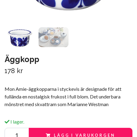
Äggkopp
178 kr
Mon Amie-äggkopparna i styckevis är designade för att
fullända en nostalgisk frukost i full blom. Det underbara
mönstret med skvattram som Marianne Westman
I lager.
LÄGG I VARUKORGEN