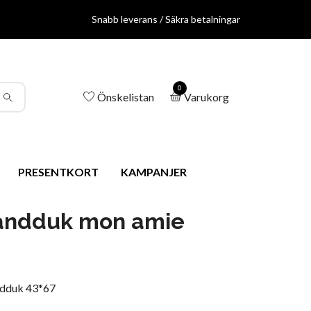
Snabb leverans / Säkra betalningar
0
Önskelistan
Varukorg
PRESENTKORT
KAMPANJER
andduk mon amie
dduk 43*67