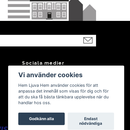
Sociala medier
Vi använder cookies
Facebook
Instagram
Hem Ljuva Hem använder cookies för att
anpassa det innehåll som visas för dig och för
att du ska få bästa tänkbara upplevelse när du
handlar hos oss.
Godkänn alla
Endast
nödvändiga