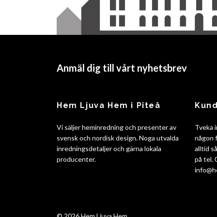
Anmäl dig till vårt nyhetsbrev
Hem Ljuva Hem i Piteå
Kund
Vi säljer heminredning och presenter av
Tveka i
svensk och nordisk design. Noga utvalda
någon f
inredningsdetaljer och gärna lokala
alltid 
producenter.
på tel.
info@h
© 2026 Hem Ljuva Hem