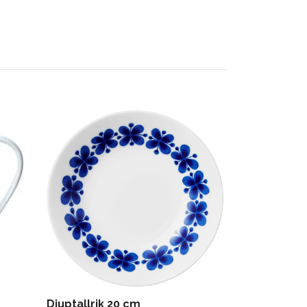
Djuptallrik 20 cm
Rektangulär