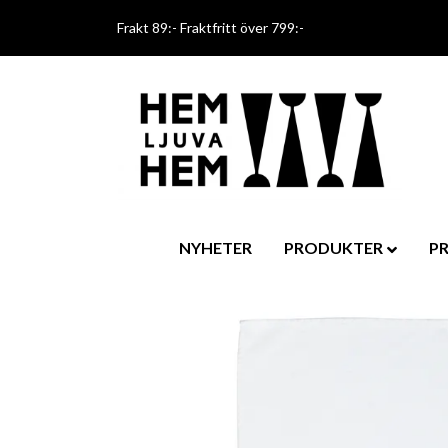
Frakt 89:- Fraktfritt över 799:-
NYHETER
PRODUKTER
P