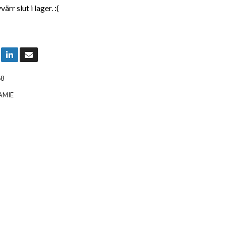
rr slut i lager. :(
68
AMIE