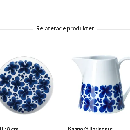
tt 18 cm
Kanna/tillbringare