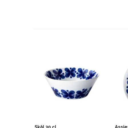
Skål 30 cl
Assie