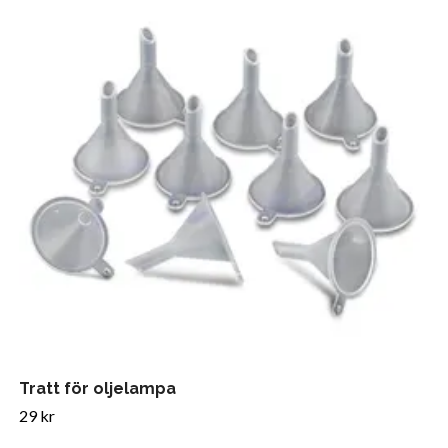
Tratt för oljelampa
29 kr